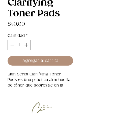
Clarifying
Toner Pads
Precio
$40,00
Cantidad
*
Agregar al carrito
Skin Script Clarifying Toner 
Pads es una práctica almohadilla 
de tóner que sobresale en la 
exfoliación y el equilibrio de la 
piel.
¿Por Qué Nos Encanta?