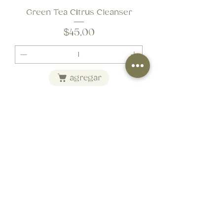
Green Tea Citrus Cleanser
Precio
$45,00
agregar
Glycolic and Retinol Pads
Precio
$40,00