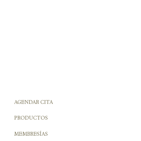
mueve la piel sana
ma la inflamación
ma y restaura el equilibrio 
la piel
én Le Encantará?
opular limpiador es uno de 
oritos entre nuestra clientela 
es mixtas. Es ideal para todo 
 pieles, excepto muy 
les o secas. A nuestros 
s a los que les gusta que su 
 sienta limpia después de la 
a les encanta esta.
AGENDAR CITA
ecomendado
 una pequeña cantidad en 
PRODUCTOS
os y masajea sobre la piel 
Humedecer los dedos con 
MEMBRESÍAS
 emulsionar con un suave 