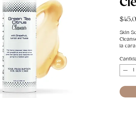
Cl
$45,
Skin Sc
Cleans
la cara
extrac
Cantid
Por Qu
Green 
pomelo
el exce
antioxi
piel y 
brillo 
profun
que la 
Acl
ace