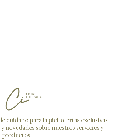
Pro
Cal
Cal
de 
¿A Qui
Este p
los fav
de piel
tipo de
sensib
cliente
piel se
limpiez
Uso R
Coloca
de cuidado para la piel, ofertas exclusivas
los ded
 y novedades sobre nuestros servicios y
seca. 
agua y
productos.