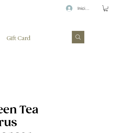
Iniciar sesión
Gift Card
een Tea
trus