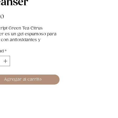
eanser
Precio
00
ript Green Tea Citrus 
er es un gel espumoso para 
 con antioxidantes y 
tos en abundancia.
ad
*
é Nos Encanta
Tea Citrus Cleanser contiene 
, limón y yuca para eliminar 
so de aceites, ya que los 
Agregar al carrito
dantes del té verde calman la 
le dan nueva vida, dándole un 
radiante. El limón limpia 
damente los poros, mientras 
yuca calma la piel.
ara y elimina el exceso de 
ites