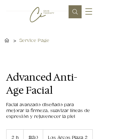
>
Service Page
Advanced Anti-
Age Facial
Facial avanzado diseñado para
mejorar la firmeza, suavizar líneas de
expresión y rejuvenecer la piel
130
dólares
2 h
2
$130
Los Arcos Plaza 2
estadounidenses