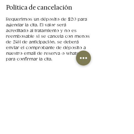
Política de cancelación
Requerimos un déposito de $20 para
agendar la cita. El valor será
acreditado al tratamiento y no es
reembosable si se cancela con menos
de 24H de anticipación. se deberá
enviar el comprobante de déposito a
nuestro email de reserva o whatsapp
para confirmar la cita.
Datos de contacto
Los Arcos Plaza 2, Samborondón,
Ecuador
+593969599718
reservas@carlainfanteskintherapy.com