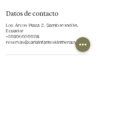
Datos de contacto
Los Arcos Plaza 2, Samborondón,
Ecuador
+593969599718
reservas@carlainfanteskintherapy.com
Suscribete para recibir tips de cuidado
para la piel, ofertas exclusivas para
nuestros suscriptores y novedades
sobre nuestros servicios y productos.
Enviar