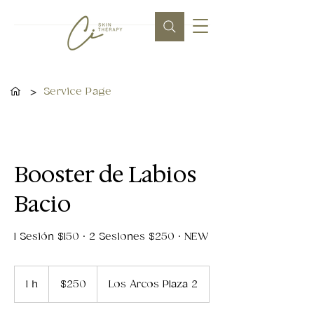
>
Service Page
Booster de Labios
Bacio
1 Sesión $150 · 2 Sesiones $250 · NEW
250
dólares
1 h
1
$250
Los Arcos Plaza 2
estadounidenses