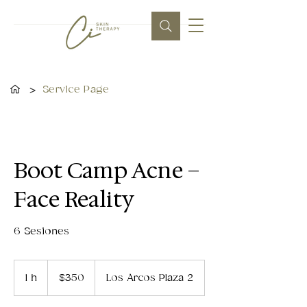
>
Service Page
Boot Camp Acne –
Face Reality
6 Sesiones
350
dólares
1 h
1
$350
Los Arcos Plaza 2
estadounidenses