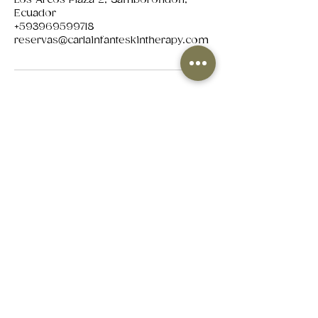
Ecuador
+593969599718
reservas@carlainfanteskintherapy.com
Suscribete para recibir tips de cuidado
para la piel, ofertas exclusivas para
nuestros suscriptores y novedades
sobre nuestros servicios y productos.
Enviar