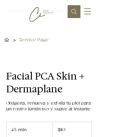
>
Service Page
Facial PCA Skin +
Dermaplane
Oxigena, renueva y exfolia tu piel para
un rostro luminoso y suave al instante
110
dólares
45 min
4
$110
estadounidenses
5