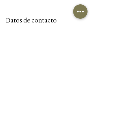
Datos de contacto
Los Arcos Plaza 2, Samborondón,
Ecuador
+593969599718
reservas@carlainfanteskintherapy.com
Suscribete para recibir tips de cuidado
para la piel, ofertas exclusivas para
nuestros suscriptores y novedades
sobre nuestros servicios y productos.