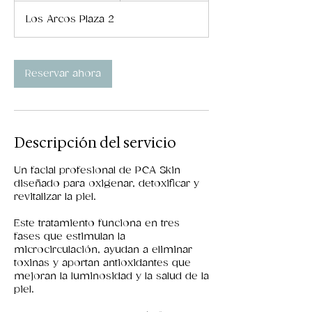
Los Arcos Plaza 2
m
i
n
Reservar ahora
Descripción del servicio
Un facial profesional de PCA Skin
diseñado para oxigenar, detoxificar y
revitalizar la piel.
Este tratamiento funciona en tres
fases que estimulan la
microcirculación, ayudan a eliminar
toxinas y aportan antioxidantes que
mejoran la luminosidad y la salud de la
piel.