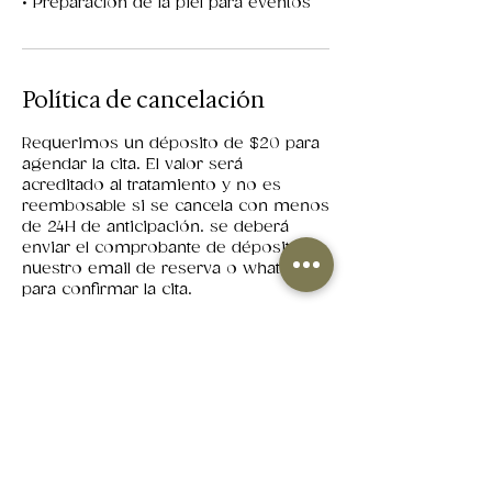
• Preparación de la piel para eventos
Política de cancelación
Requerimos un déposito de $20 para
agendar la cita. El valor será
acreditado al tratamiento y no es
reembosable si se cancela con menos
de 24H de anticipación. se deberá
enviar el comprobante de déposito a
nuestro email de reserva o whatsapp
para confirmar la cita.
Datos de contacto
Los Arcos Plaza 2, Samborondón,
Ecuador
+593969599718