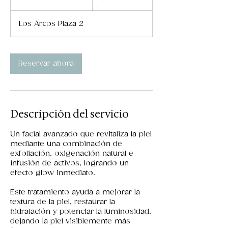
3
Los Arcos Plaza 2
0
m
i
Reservar ahora
n
Descripción del servicio
Un facial avanzado que revitaliza la piel
mediante una combinación de
exfoliación, oxigenación natural e
infusión de activos, logrando un
efecto glow inmediato.
Este tratamiento ayuda a mejorar la
textura de la piel, restaurar la
hidratación y potenciar la luminosidad,
dejando la piel visiblemente más