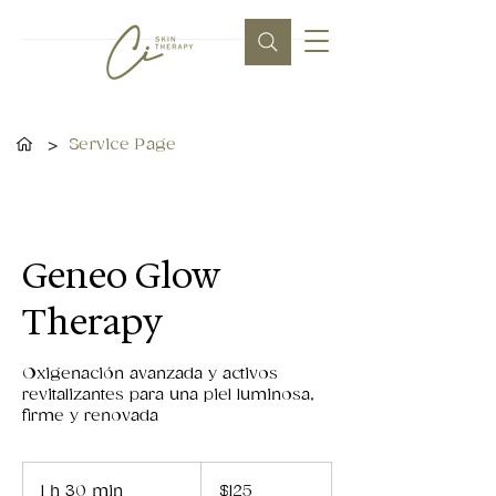
>
Service Page
Geneo Glow
Therapy
Oxigenación avanzada y activos
revitalizantes para una piel luminosa,
firme y renovada
125
dólares
1 h 30 min
1
$125
estadounidenses