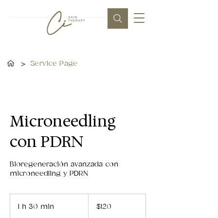
>
Service Page
Microneedling
con PDRN
Bioregeneración avanzada con
microneedling y PDRN
120
dólares
1 h 30 min
1
$120
estadounidenses