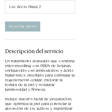
3
Los Arcos Plaza 2
0
m
i
Reservar ahora
n
Descripción del servicio
Un tratamiento avanzado que combina
microneedling con PDRN de Rejuran,
enriquecido con aminoácidos y ácido
hialurónico, diseñado para estimular la
regeneración celular, mejorar la
textura de la piel y restaurar
luminosidad y firmeza.
Incluye nuestro facial de preparación,
que optimiza la piel para potenciar la
absorción de los activos y maximizar