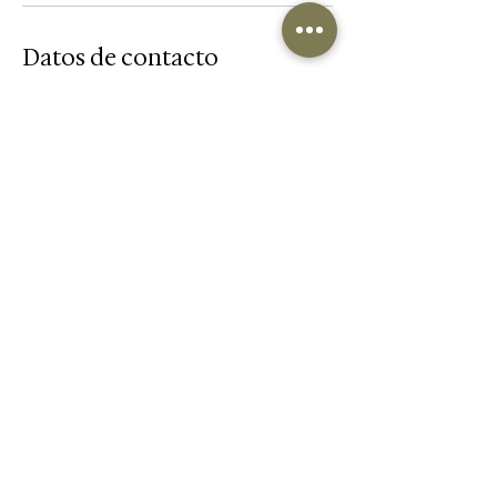
Datos de contacto
Los Arcos Plaza 2, Samborondón,
Ecuador
+593969599718
reservas@carlainfanteskintherapy.com
Suscribete para recibir tips de cuidado
para la piel, ofertas exclusivas para
nuestros suscriptores y novedades
sobre nuestros servicios y productos.
Enviar