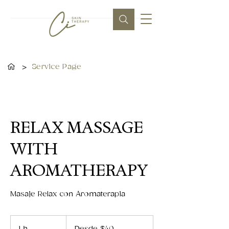
>
Service Page
RELAX MASSAGE
WITH
AROMATHERAPY
Masaje Relax con Aromaterapia
Desde
40
1 h
1
Desde $40