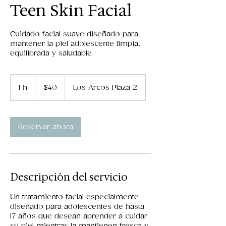
Teen Skin Facial
Cuidado facial suave diseñado para
mantener la piel adolescente limpia,
equilibrada y saludable
40
dólares
1 h
1
$40
Los Arcos Plaza 2
estadounidenses
Reservar ahora
Descripción del servicio
Un tratamiento facial especialmente
diseñado para adolescentes de hasta
17 años que desean aprender a cuidar
su piel mientras la mantienen fresca y